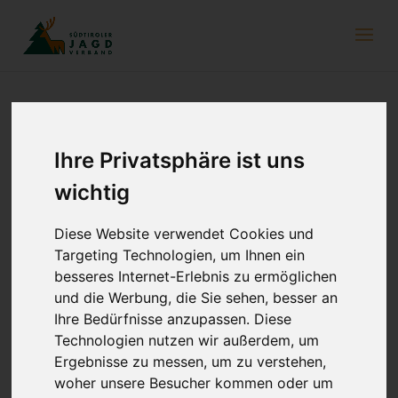
Wald- und Wildpädagogik Lehrgang
Ihre Privatsphäre ist uns
13. Januar 2023
wichtig
Lernen im und mit dem Wald – das ist das wesentliche Ziel der
Diese Website verwendet Cookies und
Wald- und Wildpädagogik. Der Lehrgang der Forstschule
Targeting Technologien, um Ihnen ein
Latemar zeigt den Teilnehmern in drei Modulen auf, wie sie mit
besseres Internet-Erlebnis zu ermöglichen
Gruppen und Schulklassen arbeiten und ihnen jagdliche,
und die Werbung, die Sie sehen, besser an
forstliche und naturbezogene Themen spielerisch näherbringen
Ihre Bedürfnisse anzupassen. Diese
können. Die Teilnehmer bekommen einen Einblick in die
Methodenkiste, können selbst verschiedene Methoden und
Technologien nutzen wir außerdem, um
Spiele erleben und reflektieren und müssen im Rahmen des
Ergebnisse zu messen, um zu verstehen,
Lehrgangs einen eigenen Waldausgang mit einer Schulklasse
woher unsere Besucher kommen oder um
konzeptionieren und umsetzen.