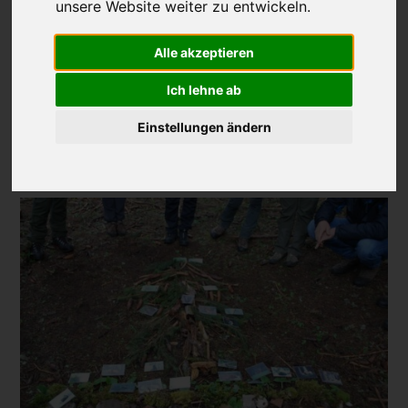
unsere Website weiter zu entwickeln.
Der Kurs findet in der Forstschule Latemar in Welschnofen statt
und kostet 850 Euro (inklusive Unterkunft, Verpflegung und
Alle akzeptieren
Kursunterlagen).
Ich lehne ab
Die genauen Termine, Infos zur Anmeldung und alles Weitere
findet Ihr in
unserem Terminkalender.
Einstellungen ändern
Anmeldefrist ist Freitag, 28. April 2023.