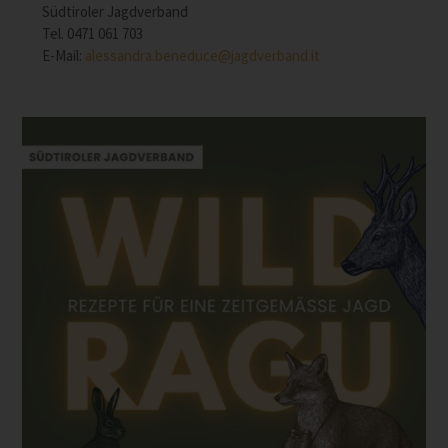
Südtiroler Jagdverband
Tel. 0471 061 703
E-Mail:
alessandra.beneduce@jagdverband.it