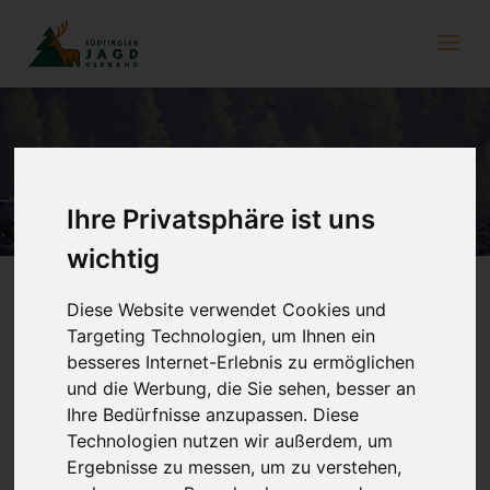
Jägerversicherung
Ihre Privatsphäre ist uns
wichtig
Diese Website verwendet Cookies und
Versicherung – ein Muss!
Targeting Technologien, um Ihnen ein
besseres Internet-Erlebnis zu ermöglichen
Die Jagdausübung ist mit Risiken verbunden, auch für den Jäger
und die Werbung, die Sie sehen, besser an
selbst. Selbst wenn die meisten Missgeschicke glimpflich
ausgehen, kommt es mitunter auch zu mehr oder weniger
Ihre Bedürfnisse anzupassen. Diese
schweren Verletzungen, zu tödlichen Unfällen und zu
Technologien nutzen wir außerdem, um
Sachschäden. Wer in Südtirol die Jagd ausüben möchte, muss
Ergebnisse zu messen, um zu verstehen,
eine Jagdhaftpflicht- und eine Unfallversicherung