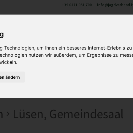
+39 0471 061 700
info@jagdverband.i
ber uns
Jagen in Südtirol
Aus- und Weiterbildung
Wi
ig
 Technologien, um Ihnen ein besseres Internet-Erlebnis zu
 Technologien nutzen wir außerdem, um Ergebnisse zu mess
wickeln.
gen ändern
n
Lüsen, Gemeindesaal