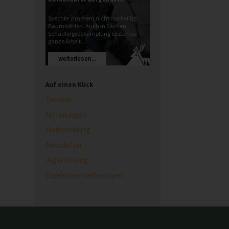
Spechte zimmern nicht nur fleißig
Baumhöhlen. Auch in Sachen
Schädlingsbekämpfung leisten sie
ganze Arbeit...
weiterlesen...
Auf einen Klick
Termine
Mitteilungen
Weiterbildung
Newsletter
Jägerzeitung
Ergebnisse Verlosungen