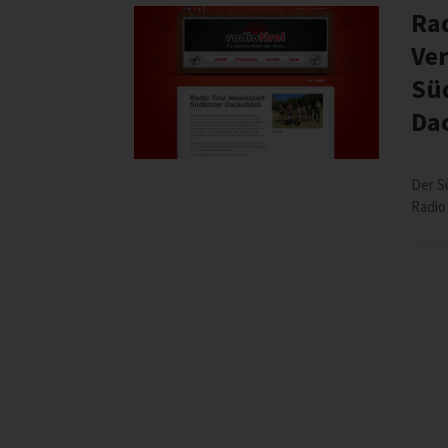
Rad
Ver
Süd
Da
Der S
Radio