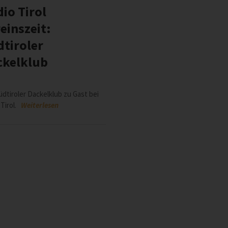
io Tirol
einszeit:
tiroler
ckelklub
üdtiroler Dackelklub zu Gast bei
 Tirol.
Weiterlesen