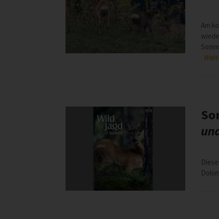
Am k
wiede
Somme
Weit
So
und
Diese
Dolo