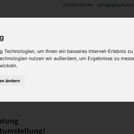
+39 0471 061 700
info@jagdverband.i
ber uns
Jagen in Südtirol
Aus- und Weiterbildung
Wi
ig
 Technologien, um Ihnen ein besseres Internet-Erlebnis zu
 Technologien nutzen wir außerdem, um Ergebnisse zu mess
wickeln.
gen ändern
22
htung
itumstellung!