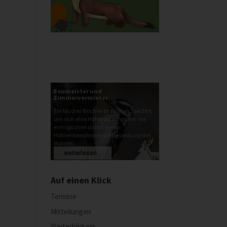
Baumeister und
Zimmervermieter
Ein bis drei Wochen brauchen Spechte,
um sich eine Höhle zu zimmern. Sie
ermöglichen damit vielen
Höhlenbewohnern die Besiedlung des
Waldes...
weiterlesen...
Auf einen Klick
Termine
Mitteilungen
Weiterbildung