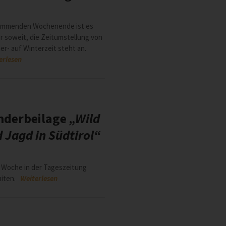
ommenden Wochenende ist es
r soweit, die Zeitumstellung von
r- auf Winterzeit steht an.
erlesen
nderbeilage
„Wild
 Jagd in Südtirol“
 Woche in der Tageszeitung
miten.
Weiterlesen