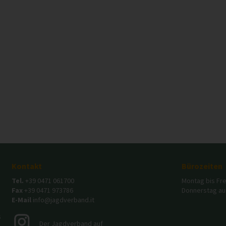
Kontakt
Bürozeiten
Tel.
+39 0471 061700
Montag bis Frei
Fax
+39 0471 973786
Donnerstag auc
E-Mail
info@jagdverband.it
s
Der Jagdverband auf