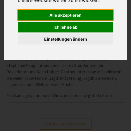
unsere Website weiter zu entwickeln.
Alle akzeptieren
Ich lehne ab
Die Sonderbeilage in der kommenden Samstagsausgabe der
Einstellungen ändern
Tageszeitung
Dolomiten
vom 29. Oktober widmet sich dem
Thema Jagd und Wild in Südtirol. Unter anderem geben
Revierleiterin Karin Oberhammer, die beiden Jagdaufseher
Andreas Gasslitter und Paul Gassebner, Jagdhornbläserin
Stephanie Gapp, Influencerin Jasmin Stauder und der
Revierleiter und Koch Hubert Gostner interessante Einblicke in
die vielen Facetten der Jagd: Kitzrettung, Jagdhundewesen,
Jagdmusik und Wildbret in der Küche.
Man kann gespannt sein! Wir wünschen eine gute Lektüre.
Zurück zur Übersicht