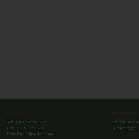
Kontakt
Bürozeiten
Tel.
+39 0471 061700
Montag bis Frei
Fax
+39 0471 973786
Donnerstag auc
E-Mail
info@jagdverband.it