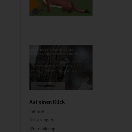
Warum der Specht keine
Kopfschmerzen bekommt
Mit bis zu 20 Schlägen/ sec. bearbeiten
Spechte das Holz. Die Energie, die
dabei auf ihren Kopf wirkt, ist enorm...
weiterlesen...
Auf einen Klick
Termine
Mitteilungen
Weiterbildung