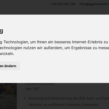
+39 0471 061 700
info@jagdverband.i
ber uns
Jagen in Südtirol
Aus- und Weiterbildung
Wi
ig
 Technologien, um Ihnen ein besseres Internet-Erlebnis zu
 Technologien nutzen wir außerdem, um Ergebnisse zu mess
wickeln.
eise im Natura 2000 Gebiet Naturpark
gen ändern
Durchgeführt vom Jagdrevier Antholz:
150 Arbeitsstunden
Jahr: 2017
Erhaltung und Verbesserung des Birk- Auer- und Gam
Habitats; es profitieren Steinhuhn, Steinadler,