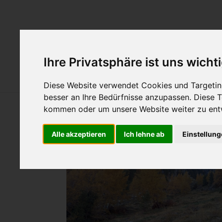
Aktuelles
Ü
Ihre Privatsphäre ist uns wicht
Hund & Horn
Diese Website verwendet Cookies und Targeting
besser an Ihre Bedürfnisse anzupassen. Diese
kommen oder um unsere Website weiter zu ent
Kassefeld und Lutterkopf, teilw
Alle akzeptieren
Ich lehne ab
Einstellun
Rieserferner-Ahrn