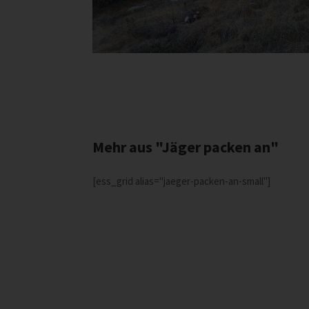
Mehr aus "Jäger packen an"
[ess_grid alias="jaeger-packen-an-small"]