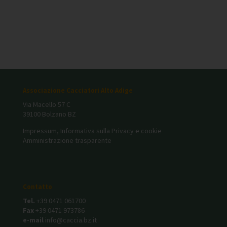
Associazione Cacciatori Alto Adige
Via Macello 57 C
39100 Bolzano BZ
Impressum, Informativa sulla Privacy e cookie
Amministrazione trasparente
Contatto
Tel.
+39 0471 061700
Fax
+39 0471 973786
e-mail
info@caccia.bz.it