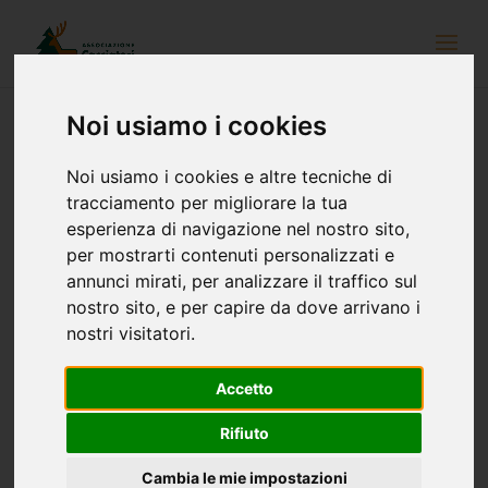
Noi usiamo i cookies
Kassefeld und Lutterkopf, teilweise im
Noi usiamo i cookies e altre tecniche di
Natura 2000 Gebiet Naturpark
tracciamento per migliorare la tua
Rieserferner-Ahrn
esperienza di navigazione nel nostro sito,
per mostrarti contenuti personalizzati e
annunci mirati, per analizzare il traffico sul
nostro sito, e per capire da dove arrivano i
nostri visitatori.
Accetto
Rifiuto
Cambia le mie impostazioni