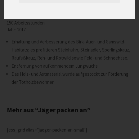
Durchgeführt vom Jagdrevier Antholz:
150 Arbeitsstunden
Jahr: 2017
Erhaltung und Verbesserung des Birk- Auer- und Gamswild-
Habitats; es profitieren Steinhuhn, Steinadler, Sperlingskauz,
Raufußkauz, Reh- und Rotwild sowie Feld- und Schneehase.
Entfernung von aufkommendem Jungwuchs
Das Holz- und Astmaterial wurde aufgestockt zur Förderung
der Totholzbewohner
Mehr aus “Jäger packen an”
[ess_grid alias="jaeger-packen-an-small"]