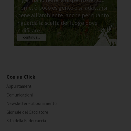
nome, è poco esigente e sa adattarsi
bene all'ambiente, anche per quanto
riguarda la scelta del luogo dove
nidificare...
continua...
Con un Click
Appuntamenti
Comunicazioni
Newsletter – abbonamento
Giornale del Cacciatore
Sito della Federcaccia