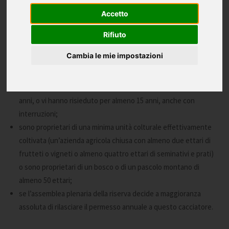
riserva. Vengono emessi dall’Associazione Cacciatori Alto Adige e
Accetto
hanno la validità di un anno.
Rifiuto
Il
permesso annuale
spetta ai titolari del porto d’armi per uso
Cambia le mie impostazioni
caccia che abbiano superato l’esame venatorio in Alto Adige e
che soddisfino inoltre una delle seguenti condizioni:
sono residenti nel comune della riserva di caccia da almeno 10
anni, o vi hanno risieduto per almeno 15 anni, anche con
interruzioni;
sono proprietari di una minima unità colturale effettivamente
coltivata (un’azienda agricola chiusa con almeno due ettari di
frutteti o vigneti o almeno quattro ettari di seminativi e prati)
o sono proprietari di un bosco o di un pascolo montano di
almeno 50 ettari;
se l’assemblea plenaria della riserva decide a maggioranza
assoluta di rilasciare il permesso annuale a questo cacciatore.