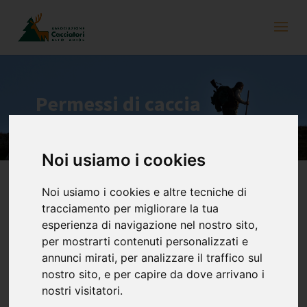
Permessi di caccia
Noi usiamo i cookies
Se desiderate svolgere attività venatoria in una delle riserve
Noi usiamo i cookies e altre tecniche di
dell’Alto Adige, avete bisogno di un permesso di caccia. Nelle
tracciamento per migliorare la tua
riserve di diritto si fa distinzione tra permessi annuali, d’ospite,
esperienza di navigazione nel nostro sito,
giornalieri e settimanali.
per mostrarti contenuti personalizzati e
Permesso annuale e Permesso d’ospite
annunci mirati, per analizzare il traffico sul
nostro sito, e per capire da dove arrivano i
Il permesso annuale e il permesso d’ospite danno il diritto di
nostri visitatori.
cacciare nonché di partecipare alla gestione amministrativa della