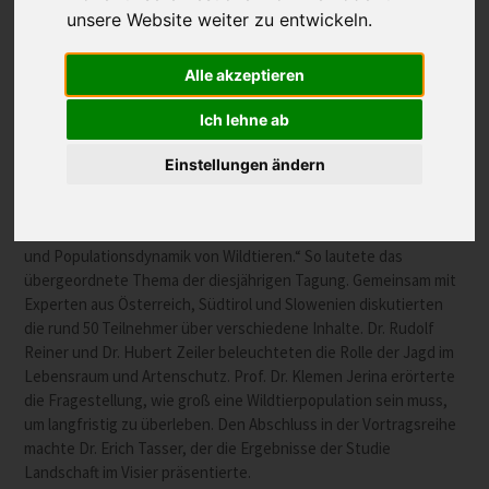
unsere Website weiter zu entwickeln.
Alle akzeptieren
Die Arbeitsgemeinschaft der Jagdverbände des
Ich lehne ab
Südostalpenraumes hat sich vergangene Woche, vom 5.
Einstellungen ändern
bis 7. Oktober, zur 69. Tagung in Admont in der Steiermark
getroffen.
„Großräumig denken – vor Ort handeln. Lebensraumerhaltung
und Populationsdynamik von Wildtieren.“ So lautete das
übergeordnete Thema der diesjährigen Tagung. Gemeinsam mit
Experten aus Österreich, Südtirol und Slowenien diskutierten
die rund 50 Teilnehmer über verschiedene Inhalte. Dr. Rudolf
Reiner und Dr. Hubert Zeiler beleuchteten die Rolle der Jagd im
Lebensraum und Artenschutz. Prof. Dr. Klemen Jerina erörterte
die Fragestellung, wie groß eine Wildtierpopulation sein muss,
um langfristig zu überleben. Den Abschluss in der Vortragsreihe
machte Dr. Erich Tasser, der die Ergebnisse der Studie
Landschaft im Visier präsentierte.