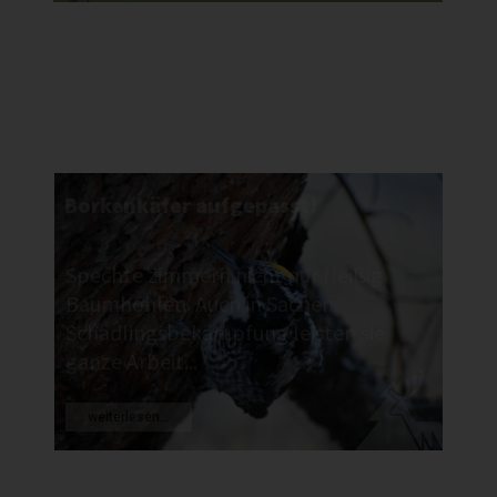
Borkenkäfer aufgepasst!
Spechte zimmern nicht nur fleißig
Baumhöhlen. Auch in Sachen
Schädlingsbekämpfung leisten sie
ganze Arbeit...
weiterlesen...