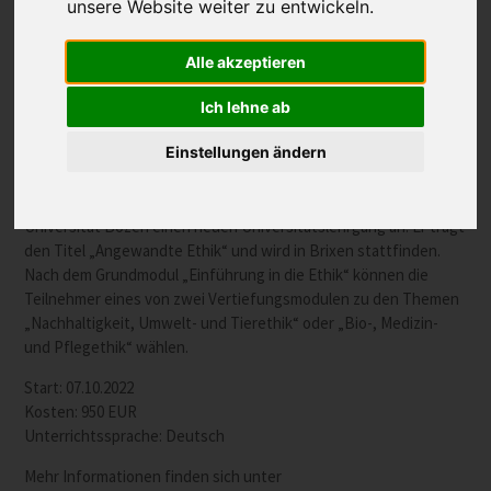
unsere Website weiter zu entwickeln.
Neuer Lehrgang der Philosophisch-Theologischen
Alle akzeptieren
Hochschule Brixen zum Thema Nachhaltigkeit, Umwelt-
und Tierethik.
Ich lehne ab
Einstellungen ändern
Die Philosophisch-Theologische Hochschule Brixen bietet
gemeinsam mit der Universität Innsbruck und der Freien
Universität Bozen einen neuen Universitätslehrgang an. Er trägt
den Titel „Angewandte Ethik“ und wird in Brixen stattfinden.
Nach dem Grundmodul „Einführung in die Ethik“ können die
Teilnehmer eines von zwei Vertiefungsmodulen zu den Themen
„Nachhaltigkeit, Umwelt- und Tierethik“ oder „Bio-, Medizin-
und Pflegethik“ wählen.
Start: 07.10.2022
Kosten: 950 EUR
Unterrichtssprache: Deutsch
Mehr Informationen finden sich unter