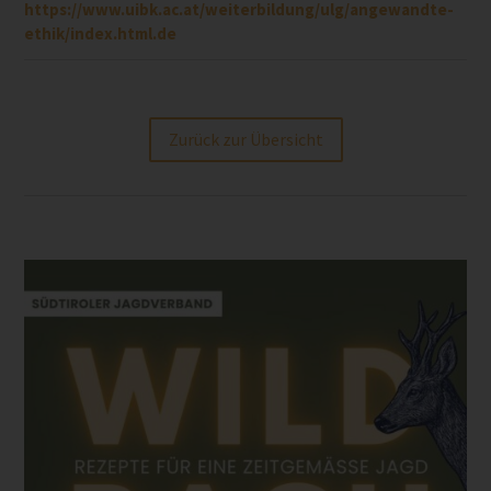
https://www.uibk.ac.at/weiterbildung/ulg/angewandte-
ethik/index.html.de
Zurück zur Übersicht