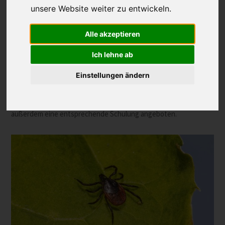
aus Belluno sowie der Tiroler Jägerverband. Wer sich am Projekt
unsere Website weiter zu entwickeln.
beteiligen möchte, kann über die Monzec-App kostenlos und
anonym Zeckenfunde melden und diese auf einer interaktiven
Alle akzeptieren
Karte mitverfolgen.
Ich lehne ab
Gerade Jägerinnen und Jäger kommen häufig mit Zecken in
Kontakt: am erlegten Wild, an Jagdhunden oder auch an sich
Einstellungen ändern
selbst. Sie zählen zu den Hauptrisikogruppen für Zeckenbisse
und sind besonders eingeladen, sich an der Erfassung zu
beteiligen. Interessierten Jägern, die mitmachen möchten, wird
außerdem eine entsprechende Schulung angeboten.