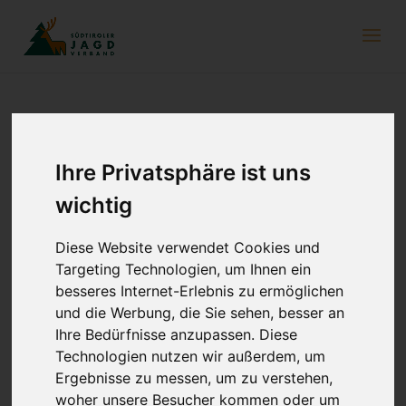
Sommerzeit ist Zeckenzeit
Ihre Privatsphäre ist uns
28. Mai 2026
wichtig
Mit den steigenden Temperaturen sind sie wieder unterwegs:
Zecken. Über die genaue Verbreitung der kleinen Spinnentiere
Diese Website verwendet Cookies und
weiß man relativ wenig. Man geht jedoch davon aus, dass die
Targeting Technologien, um Ihnen ein
warmen Temperaturen ihre Ausbreitung auch in höhere Lagen
besseres Internet-Erlebnis zu ermöglichen
begünstigen und sich dadurch neue Arten ansiedeln können.
und die Werbung, die Sie sehen, besser an
Ihre Bedürfnisse anzupassen. Diese
Im Rahmen des Interreg-Projekts Monzec möchte man mehr
Technologien nutzen wir außerdem, um
über die Verbreitung und Aktivität von Zecken erfahren. Geleitet
Ergebnisse zu messen, um zu verstehen,
wird das Projekt vom Infektiologen Dr. Gernot Walder, beteiligt
sind außerdem der Südtiroler Jagdverband, Veterinärmediziner
woher unsere Besucher kommen oder um