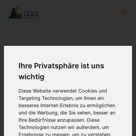
Neues Dekret zur Wildbrethygiene in
Kraft
Ihre Privatsphäre ist uns
24. Juli 2024
wichtig
Bekanntlich gibt die EU im Bereich der Wildbrethygiene
die wichtigsten Regeln vor. Unser Land kann kraft seiner
Diese Website verwendet Cookies und
Autonomie die Detailregelungen selbst gestalten. Der
Targeting Technologien, um Ihnen ein
Landesveterinärdirektor hat vor Kurzem einige Regeln
besseres Internet-Erlebnis zu ermöglichen
abgeändert.
und die Werbung, die Sie sehen, besser an
Ihre Bedürfnisse anzupassen. Diese
Wir erklären nachfolgend die wichtigsten Bestimmungen.
Technologien nutzen wir außerdem, um
Ergebnisse zu messen, um zu verstehen,