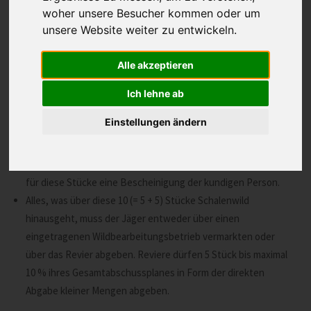
woher unsere Besucher kommen oder um
unsere Website weiter zu entwickeln.
Die Obergrenzen
Jeder Jäger darf maximal 5 Stück Schalenwild pro Jahr für den
Alle akzeptieren
Eigengebrauch vorsehen. Für diese 5 Stücke braucht es keine
Bescheinigung der kundigen Person.
Ich lehne ab
Wie bisher darf jeder Jäger maximal 5 Stück Schalenwild pro
Einstellungen ändern
Jahr mit Bescheinigung der kundigen Person an Dritte
verkaufen oder abgeben. Er kann dieses Kontingent aber
auch dem Eigenverbrauch zuführen, braucht dann aber auch
für diese Stücke eine Bescheinigung der kundigen Person.
Alles, was über diese 10 (= 5 + 5) Stücke Schalenwild
hinausgeht, muss der Jäger entweder über einen
eingetragenen Wildbearbeitungsbetrieb vermarkten oder
über das Revier abgeben. Reviere dürfen 5 Stück bis maximal
10 % ihres Gesamtabschussplanes in Form der direkten
Abgabe kleiner Mengen abgeben.