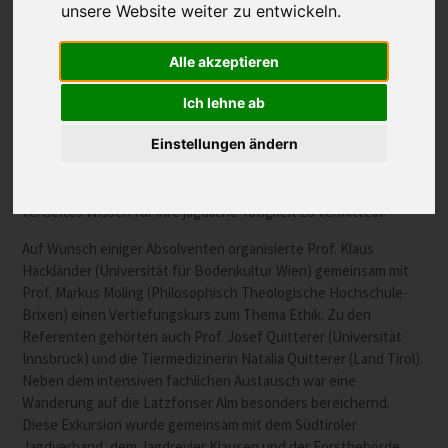
unsere Website weiter zu entwickeln.
Alle akzeptieren
Vom 22. bis zum 24. August trafen sich 21 akademische Jagdwirte
Ich lehne ab
aus Südtirol, Österreich, Deutschland und der Schweiz in Brixen.
Einstellungen ändern
Akademische Jagdwirte sind Abgänger des gleichnamigen
Universitätslehrganges der Universität für Bodenkultur in Wien.
Der Lehrgang zielt darauf ab, Jägerinnen und Jägern ein
vertieftes Wissen für ihre jagdliche Tätigkeit zu vermitteln.
Auf Wunsch einiger Absolventen organisierte Prof. Klaus
Hackländer (Universität für Bodenkultur Wien) gemeinsam mit
Prof. Markus Moling (Philosophisch Theologische Hochschule-
Brixen) einen Vertiefungskurs zum Thema Ethik. Zu den
Referenten gehörten auch Prof. Josef Quitterer (Universität
Innsbruck) und die Tiermedizinerin Natalia Quitterer (Land Tirol).
Neben dem intensiven fachlichen Austausch war eine
Wanderung auf die Latzfonser Alm besonders bereichernd.
Diese Exkursion wurde gemeinsam mit dem Südtiroler
Jagdverband, dem Jagdrevier Klausen und der Forstbehörde