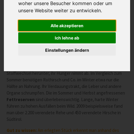
woher unsere Besucher kommen oder um
unsere Website weiter zu entwickeln.
Alle akzeptieren
Wildtiere stehen im Winter vor besonderen Herausforderungen.
Wer mit seinen Energiereserven nicht gut haushält, läuft Gefahr,
Ich lehne ab
den Winter nicht zu überleben.
Einstellungen ändern
Schalenwild geht auf Sparflamme
Rot-, Reh,- Gams- und Steinwild fahren im Winter ihren
Stoffwechsel herunter, ihr Hunger nimmt ab. Im Vergleich zum
Sommer benötigen Rothirsch und Co. im Winter etwa nur die
Hälfte an Nahrung. Ihr Verdauungstrakt, die Leber und andere
Organe schrumpfen. Die im Sommer und Herbst angefressenen
Fettreserven
sind überlebenswichtig. Lange, harte Winter
führen zu hohen Ausfällen beim Wild. 2009 beispielsweise fand
man über 2.200 verendete Rehe und 450 verendete Hirsche in
Südtirol.
Gut zu wissen:
Am erlegten Stück erkennt man anhand des