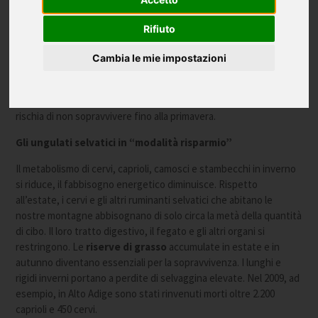
Rifiuto
Cambia le mie impostazioni
Gli animali selvatici affrontano importanti sfide in inverno. Chi fra
loro non riuscirà a gestire bene le proprie riserve energetiche
rischia di non sopravvivere fino alla primavera.
Gli ungulati selvatici in “modalità risparmio”
Il metabolismo di cervi, caprioli, camosci e stambecchi in inverno
si riduce, il fabbisogno energetico diminuisce. Rispetto
all’estate, i cervi e gli altri ruminanti selvatici che abitano le
nostre montagne abbisognano di solo circa la metà della quantità
di cibo. Il loro tratto digestivo, il fegato e gli altri organi si
restringono. Le
riserve di grasso
accumulate in estate e in
autunno diventano essenziali per la sopravvivenza. I lunghi e
rigidi inverni portano a perdite di selvaggina elevate. Nel 2009, ad
esempio, in Alto Adige sono stati rinvenuti morti oltre 2.200
caprioli e 450 cervi.