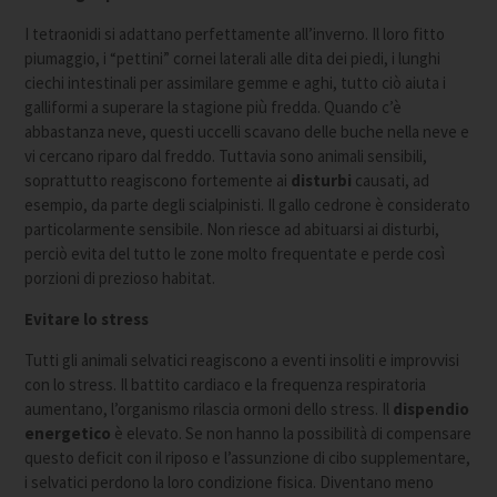
I tetraonidi si adattano perfettamente all’inverno. Il loro fitto
piumaggio, i “pettini” cornei laterali alle dita dei piedi, i lunghi
ciechi intestinali per assimilare gemme e aghi, tutto ciò aiuta i
galliformi a superare la stagione più fredda. Quando c’è
abbastanza neve, questi uccelli scavano delle buche nella neve e
vi cercano riparo dal freddo. Tuttavia sono animali sensibili,
soprattutto reagiscono fortemente ai
disturbi
causati, ad
esempio, da parte degli scialpinisti. Il gallo cedrone è considerato
particolarmente sensibile. Non riesce ad abituarsi ai disturbi,
perciò evita del tutto le zone molto frequentate e perde così
porzioni di prezioso habitat.
Evitare lo stress
Tutti gli animali selvatici reagiscono a eventi insoliti e improvvisi
con lo stress. Il battito cardiaco e la frequenza respiratoria
aumentano, l’organismo rilascia ormoni dello stress. Il
dispendio
energetico
è elevato. Se non hanno la possibilità di compensare
questo deficit con il riposo e l’assunzione di cibo supplementare,
i selvatici perdono la loro condizione fisica. Diventano meno