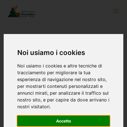
Noi usiamo i cookies
“Grasso come un ghiro”
Di notte i ghiri si muovono alla ricerca di cibo. Se in primavera ed
Noi usiamo i cookies e altre tecniche di
estate l’alimentazione si basa su gemme, foglie, bacche e frutti,
tracciamento per migliorare la tua
o occasionalmente insetti, lumache, vermi o uova, d’autunno
esperienza di navigazione nel nostro sito,
vengono ricercati alimenti più ricchi di grassi, come semi,
per mostrarti contenuti personalizzati e
ghiande, noci, castagne.
annunci mirati, per analizzare il traffico sul
La voracità dei ghiri è proverbiale, ed è presto spiegata: più
nostro sito, e per capire da dove arrivano i
riserve di grasso gli animali riescono ad accumulare, più
nostri visitatori.
aumentano le loro possibilità di sopravvivenza, dato che durante
il letargo i ghiri perdono fino a metà del loro peso.
Accetto