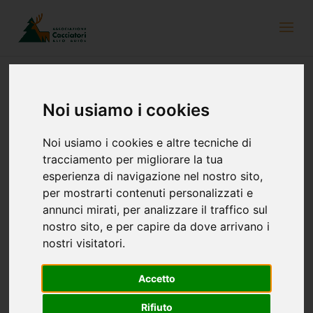
Noi usiamo i cookies
Noi usiamo i cookies e altre tecniche di
tracciamento per migliorare la tua
esperienza di navigazione nel nostro sito,
Non sono stati trovati risultati.
per mostrarti contenuti personalizzati e
annunci mirati, per analizzare il traffico sul
nostro sito, e per capire da dove arrivano i
Eventi
Anterselva, Centro Biathlon
nostri visitatori.
Accetto
Anterselva, Centro Biathlon
Rifiuto