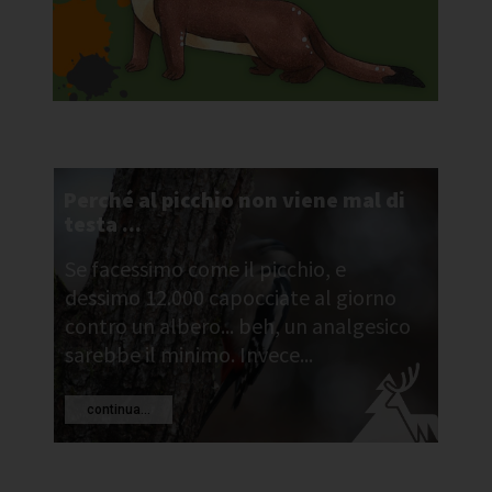
Perché al picchio non viene mal di
testa ...
Se facessimo come il picchio, e
dessimo 12.000 capocciate al giorno
contro un albero... beh, un analgesico
sarebbe il minimo. Invece...
continua...