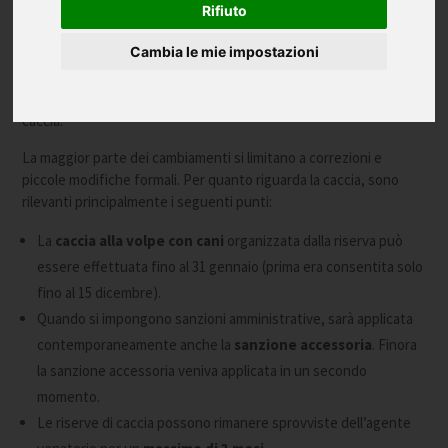
Rifiuto
Cambia le mie impostazioni
Il 31 dicembre del 2021 entrerà in vigore la legge europea che
introduce anche alcune modifiche alla Legge provinciale sulla
caccia.
La maggior parte dei cambiamenti si limitano a correzioni e
piccole modifiche formali. Per quanto riguarda la caccia, sono
rilevanti principalmente i seguenti punti:
La
caccia alla volpe con cani
organizzata dalla riserva può
essere effettuata fino al 31 gennaio (prima era consentita solo
fino al 15 dicembre).
Quando si impongono sanzioni amministrative, sarà applicata
contemporaneamente anche la
sanzione accessoria
. Finora
la sanzione accessoria veniva applicata in un secondo
momento.
Le riserve di caccia possono rimanere sprovviste dell’agente