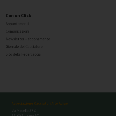
Con un Click
Appuntamenti
Comunicazioni
Newsletter – abbonamento
Giornale del Cacciatore
Sito della Federcaccia
Associazione Cacciatori Alto Adige
Via Macello 57 C
39100 Bolzano BZ