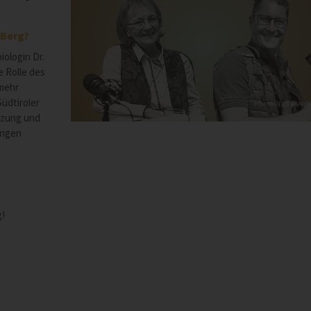
 Berg?
iologin Dr.
e Rolle des
 mehr
üdtiroler
tzung und
ingen
g!