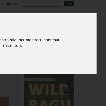
it
Deutsch
o
Fauna selvatica e habitat
ostro sito, per mostrarti contenuti
ri visitatori.