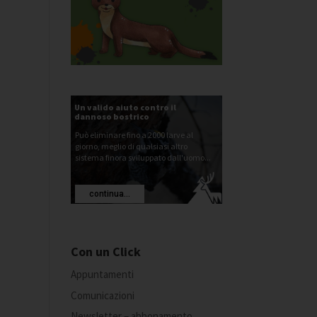
Un valido aiuto contro il
dannoso bostrico
Può eliminare fino a 2000 larve al
giorno, meglio di qualsiasi altro
sistema finora sviluppato dall'uomo...
continua...
Con un Click
Appuntamenti
Comunicazioni
Newsletter – abbonamento