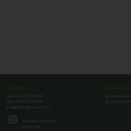
Contatto
Orari di ape
Tel.
+39 0471 061700
da lunedì a ven
Fax
+39 0471 973786
giovedì anche 
e-mail
info@caccia.bz.it
Visitateci anche su
Instagram