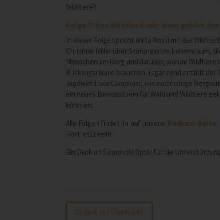
Wildtiere?
Folge 7: Das Wildtier & wir: Wem gehört der
In dieser Folge spricht Anita Rossi mit der Wildtierb
Christine Miller über Störungen im Lebensraum, di
Menschen am Berg und darüber, warum Wildtiere
Rückzugsräume brauchen. Ergänzend erzählt der S
Jagdwirt Luca Complojer, wie nachhaltige Bergnu
ein neues Bewusstsein für Wald und Wildtiere gel
könnten.
Alle Folgen findet ihr auf unserer
Podcast-Seite.
Hört jetzt rein!
Ein Dank an Swarovski Optik für die Unterstützun
Zurück zur Übersicht