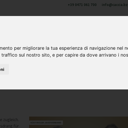
+39 0471 061 700
info@caccia.bz.
u di noi
Cacciare in Alto Adige
Formazione e aggiornament
 & corni
mento per migliorare la tua esperienza di navigazione nel n
 traffico sul nostro sito, e per capire da dove arrivano i nost
oni
eitgemäße Jagd
e zugleich.
sdrang für