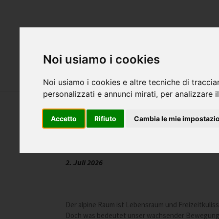
Attualità
S
Noi usiamo i cookies
Servizi
Cani
Noi usiamo i cookies e altre tecniche di traccia
personalizzati e annunci mirati, per analizzare il
Accetto
Rifiuto
Cambia le mie impostazi
WILD-RAGÙ: Rezepte für eine z
2. Juli 2026
Der alpine Raum ist Lebensraum und Freizeitkuliss
Doch was bedeutet unser wachsender Bewegung