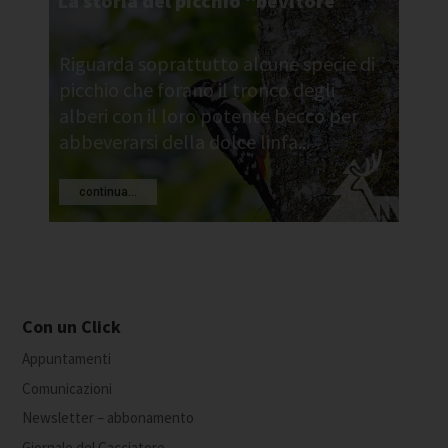
La storia del picchio “bevitore”
Riguarda soprattutto alcune specie di
picchio che forano il tronco degli
alberi con il loro potente becco per
abbeverarsi della dolce linfa...
continua...
Con un Click
Appuntamenti
Comunicazioni
Newsletter – abbonamento
Giornale del Cacciatore