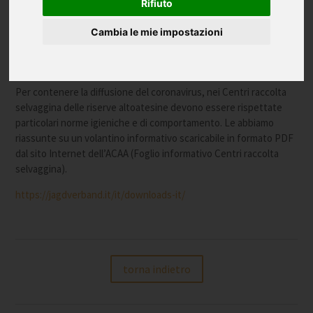
Rifiuto
Cambia le mie impostazioni
Per contenere la diffusione del coronavirus, nei Centri raccolta
selvaggina delle riserve altoatesine devono essere rispettate
particolari norme igieniche e di comportamento. Le abbiamo
riassunte su un volantino informativo scaricabile in formato PDF
dal sito Internet dell’ACAA (Foglio informativo Centri raccolta
selvaggina).
https://jagdverband.it/it/downloads-it/
torna indietro