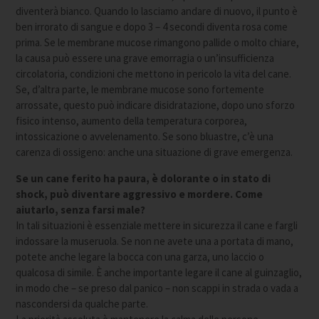
diventerà bianco. Quando lo lasciamo andare di nuovo, il punto è
ben irrorato di sangue e dopo 3 – 4 secondi diventa rosa come
prima. Se le membrane mucose rimangono pallide o molto chiare,
la causa può essere una grave emorragia o un’insufficienza
circolatoria, condizioni che mettono in pericolo la vita del cane.
Se, d’altra parte, le membrane mucose sono fortemente
arrossate, questo può indicare disidratazione, dopo uno sforzo
fisico intenso, aumento della temperatura corporea,
intossicazione o avvelenamento. Se sono bluastre, c’è una
carenza di ossigeno: anche una situazione di grave emergenza.
Se un cane ferito ha paura, è dolorante o in stato di
shock, può diventare aggressivo e mordere. Come
aiutarlo, senza farsi male?
In tali situazioni è essenziale mettere in sicurezza il cane e fargli
indossare la museruola. Se non ne avete una a portata di mano,
potete anche legare la bocca con una garza, uno laccio o
qualcosa di simile. È anche importante legare il cane al guinzaglio,
in modo che – se preso dal panico – non scappi in strada o vada a
nascondersi da qualche parte.