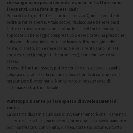
che sanguinano pesantemente e anche le fratture sono
frequenti. Cosa fare in questi casi?
Prima di tutto, mettete il cane in sicurezza. Quindi, cercate di
pulire le ferite aperte. A tale scopo, risciacquate bene le parti
ferite con acqua o soluzione salina. In caso di forti emorragie,
applicate un bendaggio compressivo o esercitate una pressione
sulla zona di sanguinamento con la mano. Il bendaggio delle
ferite, di solito, non è necessario. Se nella ferita sono infilzati
corpi estranei (rami, parti di corno, ecc.), non rimuoveteli voi
stessi.
In caso di fratture ossee, potete tentare di steccare la gamba
colpita o di stabilizzarla con una spessa benda di cotone fino a
raggiungere il veterinario. Non cercate in nessun caso di
sistemare la frattura da soli!
Purtroppo si sente parlare spesso di avvelenamenti di
cani…
La cosa insidiosa in alcuni casi di avvelenamento è che il cane non
si sente male subito, ma qualche giorno dopo. Un avvelenamento
può manifestarsi con vomito, diarrea, forte salivazione, ridotto