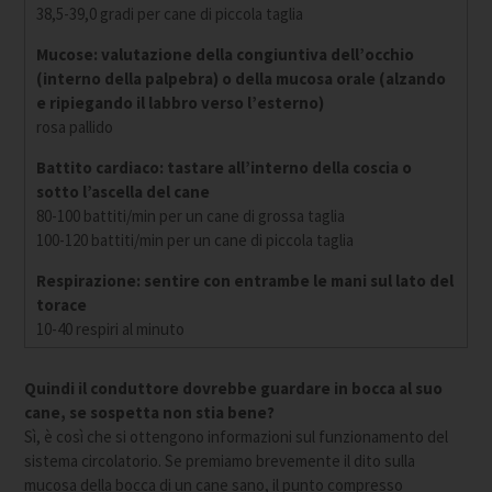
38,5-39,0 gradi per cane di piccola taglia
Mucose: valutazione della congiuntiva dell’occhio
(interno della palpebra) o della mucosa orale (alzando
e ripiegando il labbro verso l’esterno)
rosa pallido
Battito cardiaco: tastare all’interno della coscia o
sotto l’ascella del cane
80-100 battiti/min per un cane di grossa taglia
100-120 battiti/min per un cane di piccola taglia
Respirazione: sentire con entrambe le mani sul lato del
torace
10-40 respiri al minuto
Quindi il conduttore dovrebbe guardare in bocca al suo
cane, se sospetta non stia bene?
Sì, è così che si ottengono informazioni sul funzionamento del
sistema circolatorio. Se premiamo brevemente il dito sulla
mucosa della bocca di un cane sano, il punto compresso