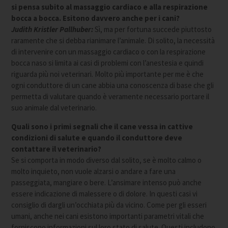
si pensa subito al massaggio cardiaco e alla respirazione
bocca a bocca. Esitono davvero anche per i cani?
Judith Kristler Pallhuber:
Sì, ma per fortuna succede piuttosto
raramente che si debba rianimare l’animale. Di solito, la necessità
di intervenire con un massaggio cardiaco o con la respirazione
bocca naso si limita ai casi di problemi con l’anestesia e quindi
riguarda più noi veterinari. Molto più importante per me è che
ogni conduttore di un cane abbia una conoscenza di base che gli
permetta di valutare quando è veramente necessario portare il
suo animale dal veterinario.
Quali sono i primi segnali che il cane vessa in cattive
condizioni di salute e quando il conduttore deve
contattare il veterinario?
Se si comporta in modo diverso dal solito, se è molto calmo o
molto inquieto, non vuole alzarsi o andare a fare una
passeggiata, mangiare o bere. L’ansimare intenso può anche
essere indicazione di malessere o di dolore. In questi casi vi
consiglio di dargli un’occhiata più da vicino. Come per gli esseri
umani, anche nei cani esistono importanti parametri vitali che
forniscono informazioni sul loro stato di salute. Questi includono