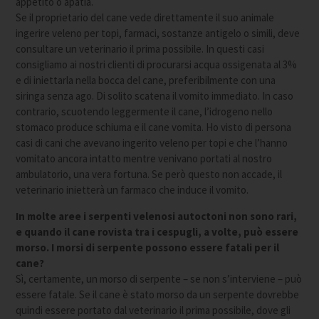
appetito o apatia.
Se il proprietario del cane vede direttamente il suo animale
ingerire veleno per topi, farmaci, sostanze antigelo o simili, deve
consultare un veterinario il prima possibile. In questi casi
consigliamo ai nostri clienti di procurarsi acqua ossigenata al 3%
e di iniettarla nella bocca del cane, preferibilmente con una
siringa senza ago. Di solito scatena il vomito immediato. In caso
contrario, scuotendo leggermente il cane, l’idrogeno nello
stomaco produce schiuma e il cane vomita. Ho visto di persona
casi di cani che avevano ingerito veleno per topi e che l’hanno
vomitato ancora intatto mentre venivano portati al nostro
ambulatorio, una vera fortuna. Se però questo non accade, il
veterinario inietterà un farmaco che induce il vomito.
In molte aree i serpenti velenosi autoctoni non sono rari,
e quando il cane rovista tra i cespugli, a volte, può essere
morso. I morsi di serpente possono essere fatali per il
cane?
Sì, certamente, un morso di serpente – se non s’interviene – può
essere fatale. Se il cane è stato morso da un serpente dovrebbe
quindi essere portato dal veterinario il prima possibile, dove gli