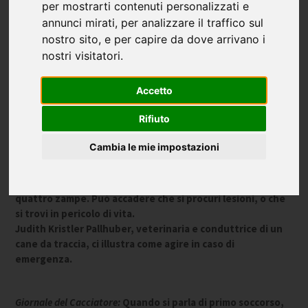
per mostrarti contenuti personalizzati e
annunci mirati, per analizzare il traffico sul
nostro sito, e per capire da dove arrivano i
nostri visitatori.
Il medico veterinario Judith Kristler Pallhuber ci mostra come
fare: il battito cardiaco lo si misura all’interno della coscia del
Accetto
cane.
Rifiuto
Il cane non è solo l’amico più fedele dell’uomo, ma anche
Cambia le mie impostazioni
un efficiente compagno di caccia. Sfortunatamente,
estenuanti operazioni di ricerca o intense braccate nei
boschi possono rivelarsi rischiose per il nostro amico a
quattro zampe. Può accadere che si procuri lesioni, o che
si trovi in pericolo di vita.
Judith Kristler Pallhuber, veterinaria e conduttrice di un
cane da traccia, ci illustra come agire in caso di
emergenza.
Giornale del Cacciatore:
Quando si parla di primo soccorso,