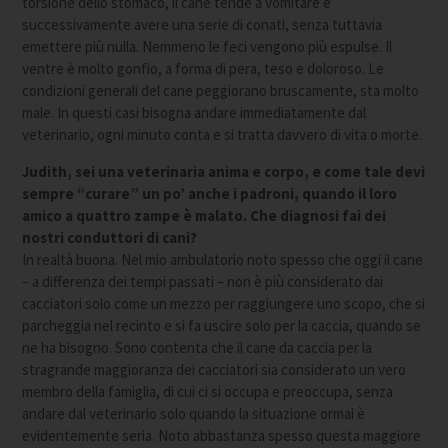
torsione dello stomaco, il cane tende a vomitare e
successivamente avere una serie di conati, senza tuttavia
emettere più nulla. Nemmeno le feci vengono più espulse. Il
ventre è molto gonfio, a forma di pera, teso e doloroso. Le
condizioni generali del cane peggiorano bruscamente, sta molto
male. In questi casi bisogna andare immediatamente dal
veterinario, ogni minuto conta e si tratta davvero di vita o morte.
Judith, sei una veterinaria anima e corpo, e come tale devi
sempre “curare” un po’ anche i padroni, quando il loro
amico a quattro zampe è malato. Che diagnosi fai dei
nostri conduttori di cani?
In realtà buona. Nel mio ambulatorio noto spesso che oggi il cane
– a differenza dei tempi passati – non è più considerato dai
cacciatori solo come un mezzo per raggiungere uno scopo, che si
parcheggia nel recinto e si fa uscire solo per la caccia, quando se
ne ha bisogno. Sono contenta che il cane da caccia per la
stragrande maggioranza dei cacciatori sia considerato un vero
membro della famiglia, di cui ci si occupa e preoccupa, senza
andare dal veterinario solo quando la situazione ormai è
evidentemente seria. Noto abbastanza spesso questa maggiore