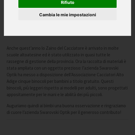
Rifiuto
Cambia le mie impostazioni
Anche quest’anno lo Zaino del Cacciatore è arrivato in molte
scuole altoatesine ed è stato utilizzato in quasi tutte le
rassegne di gestione della provincia. Ora la raccolta di materiali è
stata ampliata con un oggetto prezioso: l’azienda Swarovski
Optik ha messo a disposizione dell’Associazione Cacciatori Alto
Adige cinque binocoli per bambini a titolo gratuito. Questi
binocoli, più leggeri rispetto ai modelli per adulti, sono progettati
appositamente per le mani e le abilità dei più piccoli.
Auguriamo quindi ai bimbi una buona osservazione e ringraziamo
di cuore l’azienda Swarovski Optik per il generoso contributo!