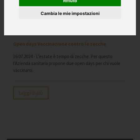
Rifiuto
Cambia le mie impostazioni
Open days Vaccinazione contro le zecche
16.07.2024 - L’estate è tempo di zecche. Per questo
l’Azienda sanitaria propone due open days per chi vuole
vaccinarsi.
Leggi di più