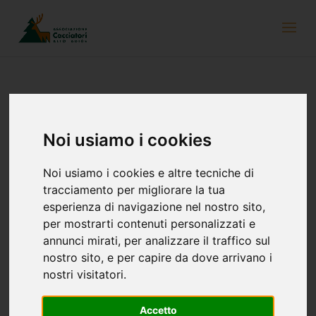
Salva-caprioletti Multiplex
Noi usiamo i cookies
12 novembre 2019
Ogni anno, molti cacciatori coinvolti nel salvataggio dei
Noi usiamo i cookies e altre tecniche di
caprioletti nelle riserve di caccia, si sono dimostrati molto fervidi
tracciamento per migliorare la tua
di idee. Diether Platzgummer di Fiè ha dimostrato di avere un
esperienza di navigazione nel nostro sito,
talento inventivo molto speciale. Il cacciatore ha sviluppato 7
per mostrarti contenuti personalizzati e
anni fa un dispositivo che impedisce ai caprioli di entrare nei prati
annunci mirati, per analizzare il traffico sul
poco prima del termine della falciatura.
nostro sito, e per capire da dove arrivano i
nostri visitatori.
Accetto