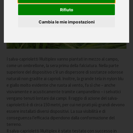
Rifiuto
Cambia le mie impostazioni
I salva-caprioletti Multiplex vanno piantati in mezzo al campo,
come un ombrellone, la sera prima della falciatura. Nella parte
superiore del dispositivo c’è un dispersore di sostanze odorose
naturali non gradite ai caprioli. Inoltre, la grande tela in nylon blu
e giallo molto evidente che ruota al vento, fa sì che – anche
visivamente e acusticamente tramite campanellino – i selvatici
vengano tenuti lontani dai campi. Il raggio di azione del salva-
caprioletti è di circa 150 metri, per cui nei prati più grandi devono
essere installati diversi dispositivi. La sua visibilità e di
conseguenza l’efficacia dipendono dalla conformazione del
terreno.
Il salva-caprioletti Multiplex è stato testato con successo in