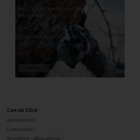
Un valido aiuto contro il dannoso
bostrico
Può eliminare fino a 2000 larve al
giorno, meglio di qualsiasi altro
sistema finora sviluppato dall'uomo...
continua...
Con un Click
Appuntamenti
Comunicazioni
Newsletter – abbonamento