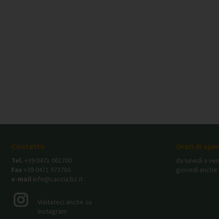
Contatto
Orari di ape
Tel.
+39 0471 061700
da lunedì a ven
Fax
+39 0471 973786
giovedì anche 
e-mail
info@caccia.bz.it
Visitateci anche su
Instagram