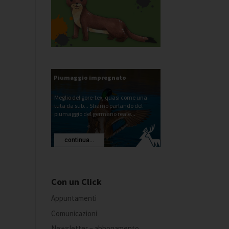
Piumaggio impregnato
Meglio del gore-tex, quasi come una
tuta da sub... Stiamo parlando del
piumaggio del germano reale...
continua...
Con un Click
Appuntamenti
Comunicazioni
Newsletter – abbonamento