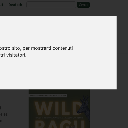
it
Deutsch
o
Fauna selvatica e habitat
ostro sito, per mostrarti contenuti
ri visitatori.
i
ie es
hr