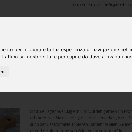
+39 0471 061 700
info@caccia.bz.
u di noi
Cacciare in Alto Adige
Formazione e aggiornament
 & corni
mento per migliorare la tua esperienza di navigazione nel n
 traffico sul nostro sito, e per capire da dove arrivano i nost
oni
r Jäger/innen
Sind Sie Jäger oder Jägerin und würden gerne vom Prof
erfahren, wie Sie das erlegte Tier so zerwirken, damit S
auch der Gastronomie anbieten können? Wollen Sie me
über die Zubereitung von Wildgerichten lernen? In