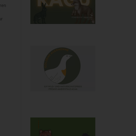
ren
ur