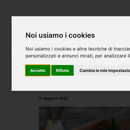
Attualità
S
Noi usiamo i cookies
Servizi
Cani
Noi usiamo i cookies e altre tecniche di traccia
personalizzati e annunci mirati, per analizzare il
Accetto
Rifiuto
Cambia le mie impostazi
KochWerkstatt – Wild kochen fü
5. August 2021