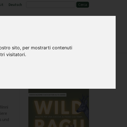
it
Deutsch
o
Fauna selvatica e habitat
ostro sito, per mostrarti contenuti
ri visitatori.
Winni
iere
s und
m