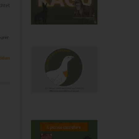
chtet
eurer
ildun