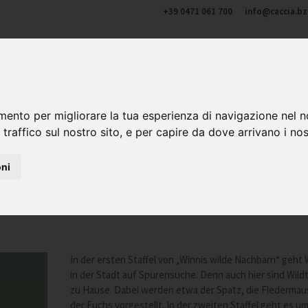
+39 0471 061 700
info@caccia.bz.
u di noi
Cacciare in Alto Adige
Formazione e aggiornament
 & corni
mento per migliorare la tua esperienza di navigazione nel n
 traffico sul nostro sito, e per capire da dove arrivano i nost
oni
chbarn
In der ersten Staffel von „Winnis wilde Nachbarn“ geht 
in der Stadt auf Spurensuche. Denn auch hier sind Wildt
zu Hause. Dabei werden etwa der Spatz, die Fledermau
der Fuchs vorgestellt. In der zweiten Staffel geht es u