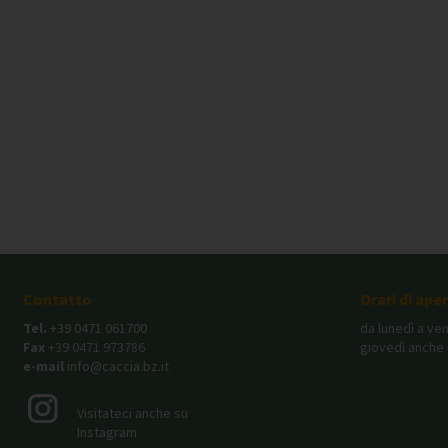
Contatto
Orari di ape
Tel.
+39 0471 061700
da lunedì a ven
Fax
+39 0471 973786
giovedì anche 
e-mail
info@caccia.bz.it
Visitateci anche su
Instagram