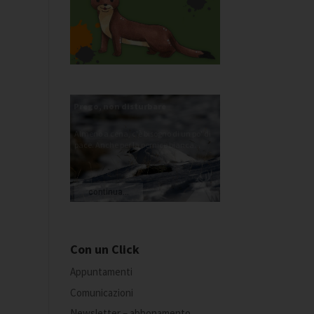
Prego, non disturbare
Almeno a cena, c'è bisogno di un po' di
pace. Anche per la pernice bianca...
continua...
Con un Click
Appuntamenti
Comunicazioni
Newsletter – abbonamento