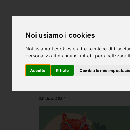
Attualità
S
Noi usiamo i cookies
Servizi
Cani
Noi usiamo i cookies e altre tecniche di traccia
personalizzati e annunci mirati, per analizzare il
Accetto
Rifiuto
Cambia le mie impostazi
Kinderpodcast Winnis wilde Na
13. Juni 2024