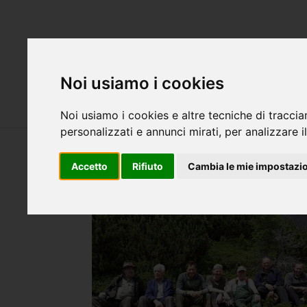
Attualità
S
Noi usiamo i cookies
Servizi
Cani
Noi usiamo i cookies e altre tecniche di traccia
personalizzati e annunci mirati, per analizzare il
Accetto
Rifiuto
Cambia le mie impostazi
Kaserhüttl