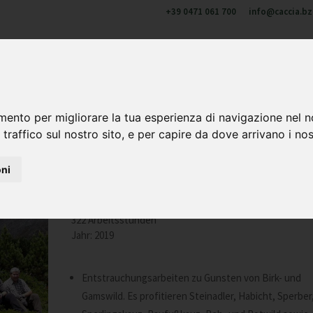
+39 0471 061 700
info@caccia.bz.
u di noi
Cacciare in Alto Adige
Formazione e aggiornament
 & corni
mento per migliorare la tua esperienza di navigazione nel n
 traffico sul nostro sito, e per capire da dove arrivano i nost
oni
Durchgeführt vom Jagdrevier Vahrn
322 Arbeitsstunden
Jahr: 2019
Entstrauchungsarbeiten zu Gunsten von Birk- und
Gamswild. Es profitieren Steinadler, Habicht, Sperber