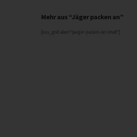
Mehr aus “Jäger packen an”
[ess_grid alias="jaeger-packen-an-small"]