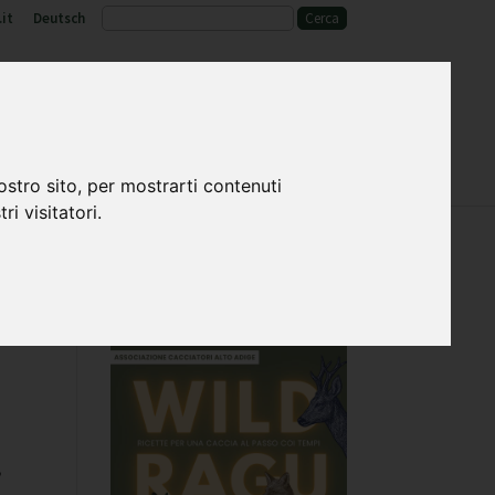
it
Deutsch
o
Fauna selvatica e habitat
ostro sito, per mostrarti contenuti
ri visitatori.
,