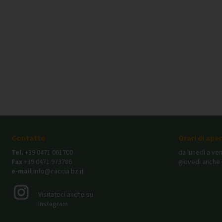
Contatto
Orari di ape
Tel.
+39 0471 061700
da lunedì a ven
Fax
+39 0471 973786
giovedì anche 
e-mail
info@caccia.bz.it
Visitateci anche su
Instagram