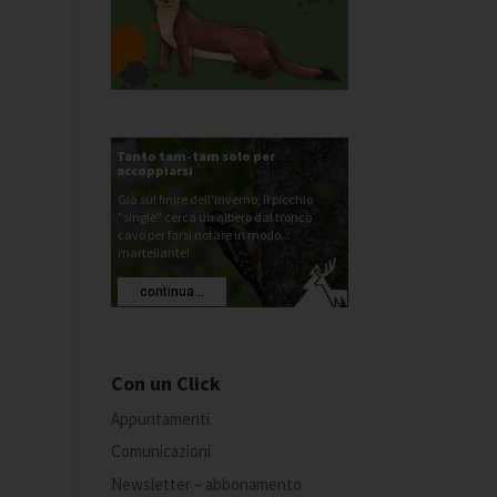
Tanto tam-tam solo per
accoppiarsi
Già sul finire dell'inverno, il picchio
"single" cerca un albero dal tronco
cavo per farsi notare in modo...
martellante!
continua...
Con un Click
Appuntamenti
Comunicazioni
Newsletter – abbonamento