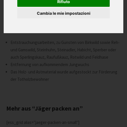
Rifiuto
Cambia le mie impostazioni
Durchgeführt vom Jagdrevier Gais
203 Arbeitsstunden
Jahr: 2019
Entstrauchungsarbeiten, zu Gunsten von Birkwild sowie Reh-
und Gamswild, Steinhuhn, Steinadler, Habicht, Sperber oder
auch Sperlingskauz, Raufußkauz, Rotwild und Feldhase
Entfernung von aufkommendem Jungwuchs
Das Holz- und Astmaterial wurde aufgestockt zur Förderung
der Totholzbewohner
Mehr aus “Jäger packen an”
[ess_grid alias="jaeger-packen-an-small"]