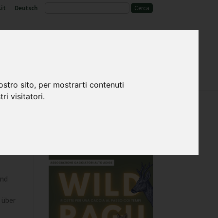
it
Deutsch
o
Fauna selvatica e habitat
ostro sito, per mostrarti contenuti
ri visitatori.
ind
 über