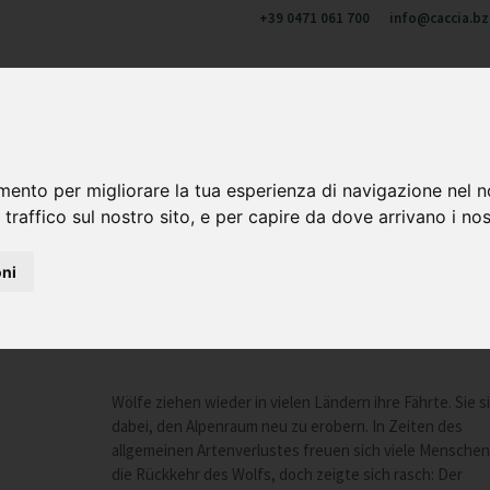
+39 0471 061 700
info@caccia.bz.
u di noi
Cacciare in Alto Adige
Formazione e aggiornament
 & corni
mento per migliorare la tua esperienza di navigazione nel n
 traffico sul nostro sito, e per capire da dove arrivano i nost
oni
nd Lösungsansätze
Wölfe ziehen wieder in vielen Ländern ihre Fährte. Sie s
dabei, den Alpenraum neu zu erobern. In Zeiten des
allgemeinen Artenverlustes freuen sich viele Menschen
die Rückkehr des Wolfs, doch zeigte sich rasch: Der