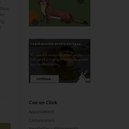
o
Klaus
ohn
ing,
r
La più piccola anatra europea
Piccola ma veloce come un Caccia...
l'alzavola si distingue subito per queste
sue caratteristiche.
continua...
Con un Click
Appuntamenti
Comunicazioni
Newsletter – abbonamento