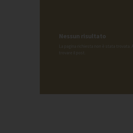
Nessun risultato
La pagina richiesta non è stata trovata. Af
trovare il post.