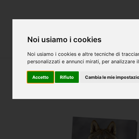
Attualità
S
Noi usiamo i cookies
Servizi
Cani
Noi usiamo i cookies e altre tecniche di traccia
personalizzati e annunci mirati, per analizzare il
Accetto
Rifiuto
Cambia le mie impostazi
Der Wolf im Visier: Konflikte u