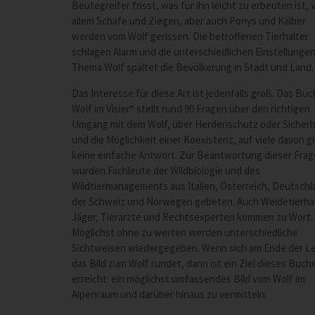
Beutegreifer frisst, was für ihn leicht zu erbeuten ist, 
allem Schafe und Ziegen, aber auch Ponys und Kälber
werden vom Wolf gerissen. Die betroffenen Tierhalter
schlagen Alarm und die unterschiedlichen Einstellunge
Thema Wolf spaltet die Bevölkerung in Stadt und Land.
Das Interesse für diese Art ist jedenfalls groß. Das Buc
Wolf im Visier“ stellt rund 90 Fragen über den richtigen
Umgang mit dem Wolf, über Herdenschutz oder Sicherh
und die Möglichkeit einer Koexistenz, auf viele davon gi
keine einfache Antwort. Zur Beantwortung dieser Fra
wurden Fachleute der Wildbiologie und des
Wildtiermanagements aus Italien, Österreich, Deutschl
der Schweiz und Norwegen gebeten. Auch Weidetierhal
Jäger, Tierärzte und Rechtsexperten kommen zu Wort.
Möglichst ohne zu werten werden unterschiedliche
Sichtweisen wiedergegeben. Wenn sich am Ende der L
das Bild zum Wolf rundet, dann ist ein Ziel dieses Buch
erreicht: ein möglichst umfassendes Bild vom Wolf im
Alpenraum und darüber hinaus zu vermitteln.