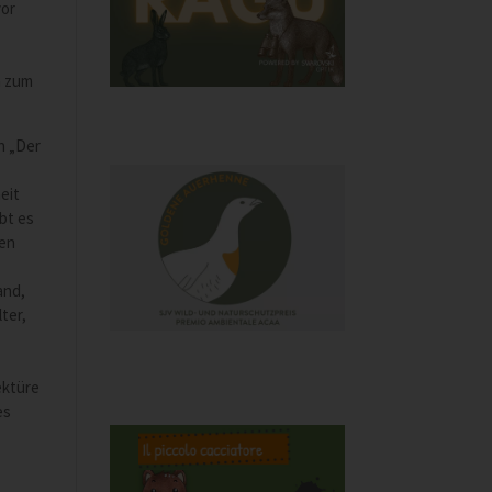
vor
n zum
h „Der
eit
bt es
gen
and,
ter,
ektüre
es