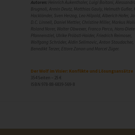
Autoren:
Heinrich Aukenthaler, Luigi Boitani, Alessandr
Brugnoli, Armin Deutz, Matthias Gauly, Helmuth Gufler, 
Hackländer, Sven Herzog, Leo Hilpold, Alberich Hofer, J
D.C. Linnell, Daniel Mettler, Christine Miller, Markus Mol
Roland Norer, Walter Obwexer, Franco Perco, Hans-Diete
Pfannenstiel, Ulrike Pröbstl-Haider, Friedrich Reimoser,
Wolfgang Schröder, Aldin Selimovic, Anton Staudacher,
Benedikt Terzer, Ettore Zanon und Marcel Züger.
Der Wolf im Visier: Konflikte und Lösungsansätze
354 Seiten – 25 €
ISBN 978-88-6839-569-8