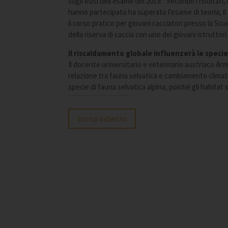
sugli esiti dell’esame del 2019: “Secondo i risultati
hanno partecipato ha superato l’esame di teoria, il
il corso pratico per giovani cacciatori presso la S
della riserva di caccia con uno dei giovani istruttori 
Il riscaldamento globale influenzerà le specie
Il docente universitario e veterinario austriaco Ar
relazione tra fauna selvatica e cambiamento climat
specie di fauna selvatica alpina, poiché gli habitat 
torna indietro