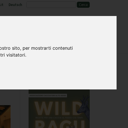
it
Deutsch
o
Fauna selvatica e habitat
ostro sito, per mostrarti contenuti
ri visitatori.