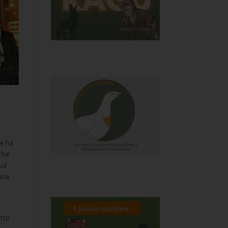
he ha
nche
nua
auna
unto