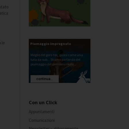
entato
atica
 le
Piumaggio impregnato
Meglio del gore-tex, quasi come una
tuta da sub... Stiamo parlando del
piumaggio del germano reale...
continua...
Con un Click
Appuntamenti
Comunicazioni
Newsletter – abbonamento