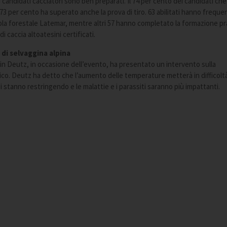
, i candidati cacciatori sono ben preparati. Il 74 per cento dei candidati che
 73 per cento ha superato anche la prova di tiro. 63 abilitati hanno frequ
cuola forestale Latemar, mentre altri 57 hanno completato la formazione pr
di caccia altoatesini certificati.
 di selvaggina alpina
min Deutz, in occasione dell’evento, ha presentato un intervento sulla
ico. Deutz ha detto che l’aumento delle temperature metterà in difficoltà
si stanno restringendo e le malattie e i parassiti saranno più impattanti.