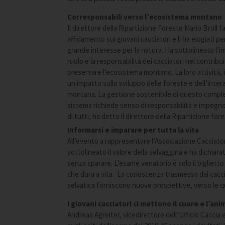
Corresponsabili verso l’ecosistema montano
Il direttore della Ripartizione Foreste Mario Broll f
affidamento sui giovani cacciatori e li ha elogiati per
grande interesse per la natura. Ha sottolineato l’
ruolo e la responsabilità dei cacciatori nel contribui
preservare l’ecosistema montano. La loro attività, i
un impatto sullo sviluppo delle foreste e dell’inter
montana. La gestione sostenibile di questo compl
sistema richiede senso di responsabilità e impegn
di tutti, ha detto il direttore della Ripartizione for
Informarsi e imparare per tutta la vita
All’evento a rappresentare l’Associazione Cacciato
sottolineato il valore della selvaggina e ha dichiara
senza sparare. L’esame venatorio è solo il bigliett
che dura a vita. La conoscenza trasmessa dai caccia
selvatica forniscono nuove prospettive, verso le qu
I giovani cacciatori ci mettono il cuore e l’ani
Andreas Agreiter, vicedirettore dell’Ufficio Cacci