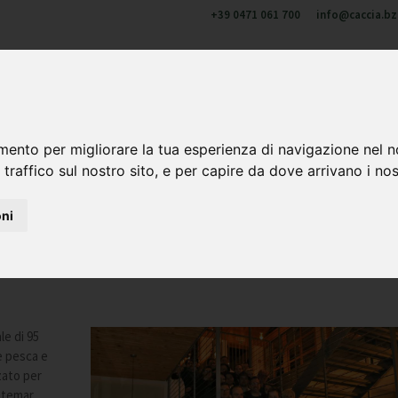
+39 0471 061 700
info@caccia.bz.
u di noi
Cacciare in Alto Adige
Formazione e aggiornament
 & corni
mento per migliorare la tua esperienza di navigazione nel n
 traffico sul nostro sito, e per capire da dove arrivano i nost
oni
le di 95
e pesca e
zato per
atemar.