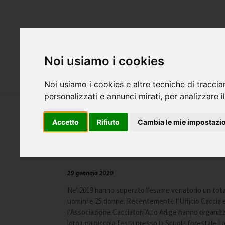
Attualità
S
Noi usiamo i cookies
Servizi
Cani
Noi usiamo i cookies e altre tecniche di traccia
personalizzati e annunci mirati, per analizzare il
Accetto
Rifiuto
Cambia le mie impostazi
120 nuovi cacciatori e cacciatrici
29 gennaio 2020
Nel 2019 hanno superato l’esame venatorio un tota
uomini e 25 donne. Recentemente l’Ufficio Caccia 
l’Associazione Cacciatori Alto Adige hanno organiz
loro una piccola festa presso la Scuola forestale L