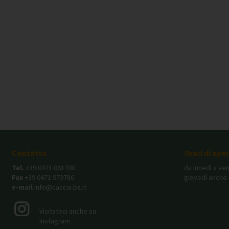
Contatto
Orari di ape
Tel.
+39 0471 061700
da lunedì a ven
Fax
+39 0471 973786
giovedì anche 
e-mail
info@caccia.bz.it
Visitateci anche su
Instagram