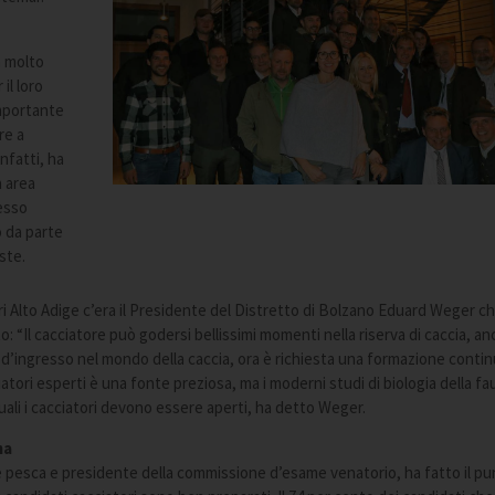
a molto
 il loro
importante
re a
nfatti, ha
a area
esso
o da parte
este.
ri Alto Adige c’era il Presidente del Distretto di Bolzano Eduard Weger c
to: “Il cacciatore può godersi bellissimi momenti nella riserva di caccia, a
o d’ingresso nel mondo della caccia, ora è richiesta una formazione conti
tori esperti è una fonte preziosa, ma i moderni studi di biologia della f
ali i cacciatori devono essere aperti, ha detto Weger.
ma
a e pesca e presidente della commissione d’esame venatorio, ha fatto il p